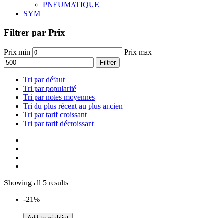
PNEUMATIQUE
SYM
Filtrer par Prix
Prix min
Prix max
Filtrer
Tri par défaut
Tri par popularité
Tri par notes moyennes
Tri du plus récent au plus ancien
Tri par tarif croissant
Tri par tarif décroissant
Showing all 5 results
-21%
Add to wishlist