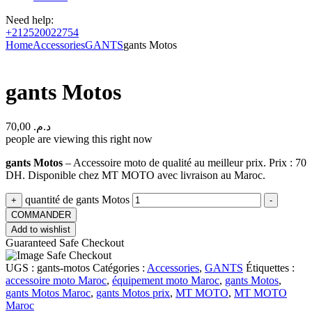
Need help:
+212520022754
Home
Accessories
GANTS
gants Motos
gants Motos
70,00
د.م.
people are viewing this right now
gants Motos
– Accessoire moto de qualité au meilleur prix. Prix : 70
DH. Disponible chez MT MOTO avec livraison au Maroc.
quantité de gants Motos
+
-
COMMANDER
Add to wishlist
Guaranteed Safe Checkout
UGS :
gants-motos
Catégories :
Accessories
,
GANTS
Étiquettes :
accessoire moto Maroc
,
équipement moto Maroc
,
gants Motos
,
gants Motos Maroc
,
gants Motos prix
,
MT MOTO
,
MT MOTO
Maroc