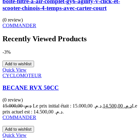
boite-filtre-a-air-complet-gy6-agility-v-click-et-
scooter-chinois-4-temps-avec-carter-court
(0 review)
COMMANDER
Recently Viewed Products
-3%
Add to wishlist
Quick View
CYCLOMOTEUR
BECANE RVX 50CC
(0 review)
15.000,00
د.م.
Le prix initial était : د.م. 15.000,00.
14.500,00
د.م.
Le
prix actuel est : د.م. 14.500,00.
COMMANDER
Add to wishlist
Quick View