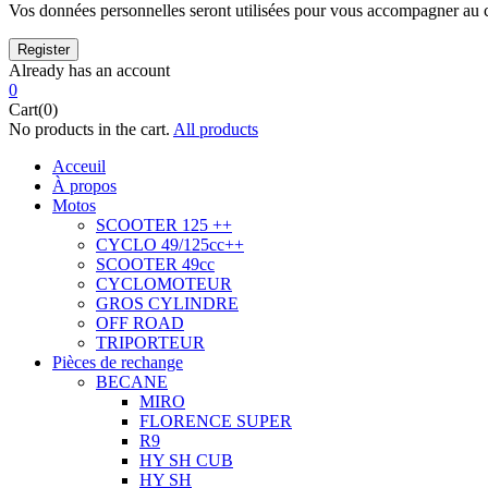
Vos données personnelles seront utilisées pour vous accompagner au cou
Already has an account
0
Cart(0)
No products in the cart.
All products
Acceuil
À propos
Motos
SCOOTER 125 ++
CYCLO 49/125cc++
SCOOTER 49cc
CYCLOMOTEUR
GROS CYLINDRE
OFF ROAD
TRIPORTEUR
Pièces de rechange
BECANE
MIRO
FLORENCE SUPER
R9
HY SH CUB
HY SH