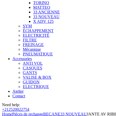
TORINO
MATTEO
33 ANCIENNE
33 NOUVEAU
X ADV 125
SYM
ÉCHAPPEMENT
ELECTRICITÉ
FILTRE
FREINAGE
Mécanique
PNEUMATIQUE
Accessories
ANTI VOL
CASQUES
GANTS
VALISE & BOX
GUIDON
ELECTRIQUE
Atelier
Contact
Need help:
+212520022754
Home
Pièces de rechange
BECANE
33 NOUVEAU
JANTE AV RIB