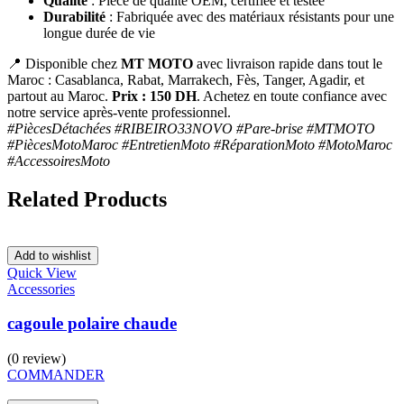
Qualité
: Pièce de qualité OEM, certifiée et testée
Durabilité
: Fabriquée avec des matériaux résistants pour une
longue durée de vie
📍 Disponible chez
MT MOTO
avec livraison rapide dans tout le
Maroc : Casablanca, Rabat, Marrakech, Fès, Tanger, Agadir, et
partout au Maroc.
Prix : 150 DH
. Achetez en toute confiance avec
notre service après-vente professionnel.
#PiècesDétachées #RIBEIRO33NOVO #Pare-brise #MTMOTO
#PiècesMotoMaroc #EntretienMoto #RéparationMoto #MotoMaroc
#AccessoiresMoto
Related Products
Add to wishlist
Quick View
Accessories
cagoule polaire chaude
(0 review)
COMMANDER