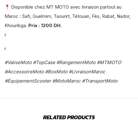
Disponible chez MT MOTO avec livraison partout au
Maroc : Safi, Guelmim, Taourirt, Tétouan, Fès, Rabat, Nador,
Khouribga.
Prix : 1200 DH
.
r
r
#ValiseMoto #TopCase #RangementMoto #MTMOTO
#AccessoireMoto #BoxMoto #LivraisonMaroc
#ÉquipementScooter #MotoMaroc #TransportMoto
RELATED PRODUCTS