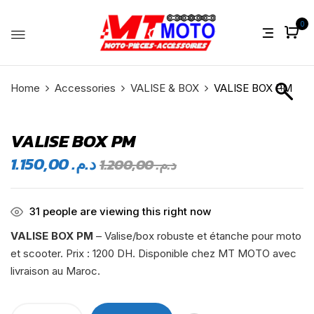
0
Home
Accessories
VALISE & BOX
VALISE BOX PM
VALISE BOX PM
1.150,00
د.م.
1.200,00
د.م.
31
people are viewing this right now
VALISE BOX PM
– Valise/box robuste et étanche pour moto
et scooter. Prix : 1200 DH. Disponible chez MT MOTO avec
livraison au Maroc.